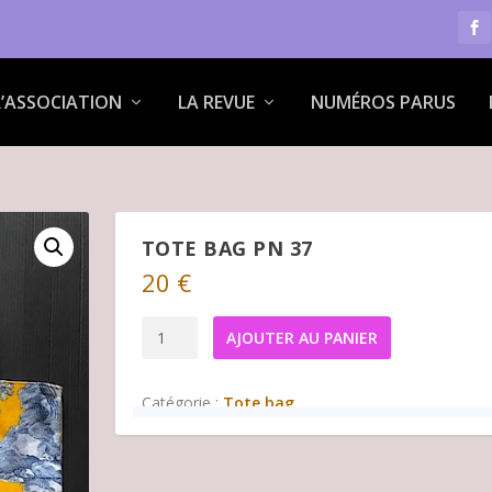
L’ASSOCIATION
LA REVUE
NUMÉROS PARUS
TOTE BAG PN 37
20
€
quantité
AJOUTER AU PANIER
de
Tote
Catégorie :
Tote bag
bag
PN
37