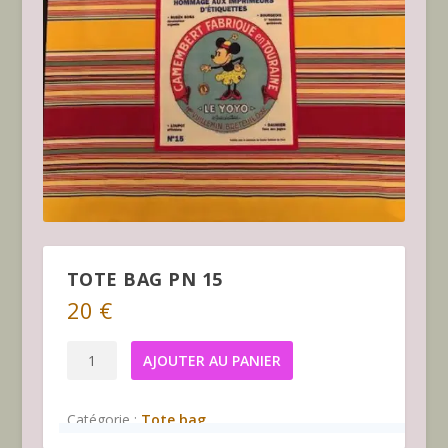
TOTE BAG PN 15
20
€
quantité
AJOUTER AU PANIER
de
Tote
Catégorie :
Tote bag
bag
PN