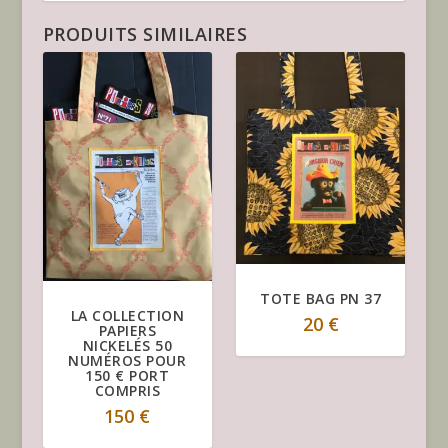
15
PRODUITS SIMILAIRES
TOTE BAG PN 37
LA COLLECTION
20
€
PAPIERS
NICKELÉS 50
NUMÉROS POUR
150 € PORT
COMPRIS
150
€