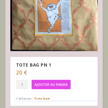
TOTE BAG PN 1
20
€
quantité
AJOUTER AU PANIER
de
Tote
Catégorie :
Tote bag
bag
PN