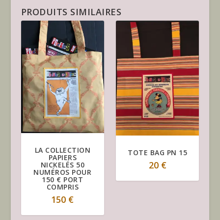
1
PRODUITS SIMILAIRES
LA COLLECTION
TOTE BAG PN 15
PAPIERS
20
€
NICKELÉS 50
NUMÉROS POUR
150 € PORT
COMPRIS
150
€