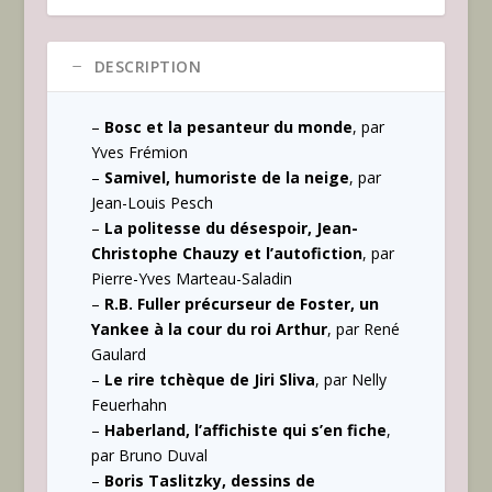
n°9
DESCRIPTION
–
Bosc et la pesanteur du monde
, par
Yves Frémion
–
Samivel, humoriste de la neige
, par
Jean-Louis Pesch
–
La politesse du désespoir, Jean-
Christophe Chauzy et l’autofiction
, par
Pierre-Yves Marteau-Saladin
–
R.B. Fuller précurseur de Foster, un
Yankee à la cour du roi Arthur
, par René
Gaulard
–
Le rire tchèque de Jiri Sliva
, par Nelly
Feuerhahn
–
Haberland, l’affichiste qui s’en fiche
,
par Bruno Duval
–
Boris Taslitzky, dessins de