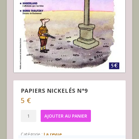
PAPIERS NICKELÉS N°9
5
€
quantité
AJOUTER AU PANIER
de
Papiers
Catégorie :
La revue
Nickelés