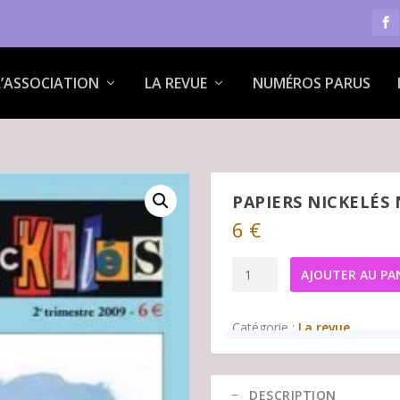
L’ASSOCIATION
LA REVUE
NUMÉROS PARUS
PAPIERS NICKELÉS 
6
€
quantité
AJOUTER AU PA
de
Papiers
Catégorie :
La revue
Nickelés
n°21
DESCRIPTION