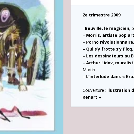
2e trimestre 2009
–
Beuville, le magicien
, 
–
Morris, artiste pop art
–
Porno révolutionnaire
–
Qui s’y frotte s’y Picq
,
–
Les dessinateurs au B
–
Arthur Lidov, muralist
Martin
–
L’interlude dans « Kr
Couverture :
llustration 
Renart »