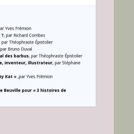
par Yves Frémion
 ?
, par Richard Combes
, par Théophraste Épistolier
 par Bruno Duval
al des barbus
, par Théophraste Épistolier
e, inventeur, illustrateur
, par Stéphane
azy Kat »
,par Yves Frémion
de Beuville pour « 3 histoires de