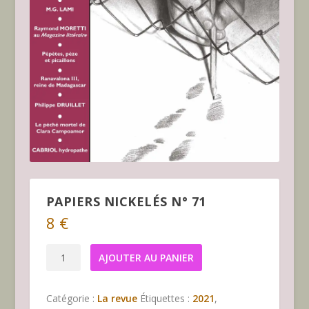
PAPIERS NICKELÉS N° 71
8
€
quantité
AJOUTER AU PANIER
de
Papiers
Catégorie :
La revue
Étiquettes :
2021
,
Nickelés