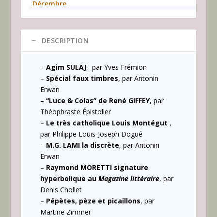
Décembre
n°
71
DESCRIPTION
–
Agim SULAJ
, par Yves Frémion
–
Spécial faux timbres
, par Antonin
Erwan
–
“Luce & Colas” de René GIFFEY
, par
Théophraste Épistolier
–
Le très catholique Louis Montégut
,
par Philippe Louis-Joseph Dogué
–
M.G. LAMI la discrète
, par Antonin
Erwan
–
Raymond MORETTI signature
hyperbolique au
Magazine littéraire
, par
Denis Chollet
–
Pépètes, pèze et picaillons
, par
Martine Zimmer