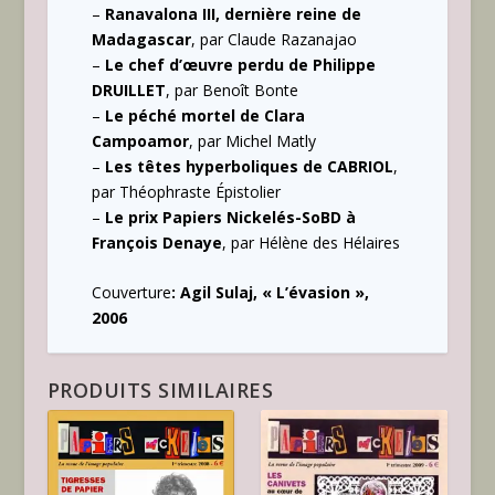
–
Ranavalona III, dernière reine de
Madagascar
, par Claude Razanajao
–
Le chef d’œuvre perdu de Philippe
DRUILLET
, par Benoît Bonte
–
Le péché mortel de Clara
Campoamor
, par Michel Matly
–
Les têtes hyperboliques de CABRIOL
,
par Théophraste Épistolier
–
Le prix Papiers Nickelés-SoBD à
François Denaye
, par Hélène des Hélaires
Couverture
: Agil Sulaj, « L’évasion »,
2006
PRODUITS SIMILAIRES