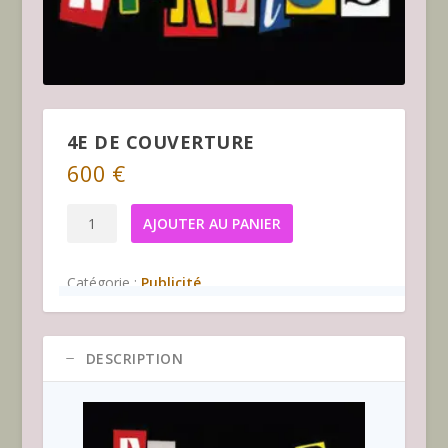
4E DE COUVERTURE
600
€
quantité
AJOUTER AU PANIER
de
4e
Catégorie :
Publicité
de
couverture
DESCRIPTION