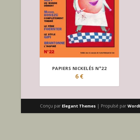
PAPIERS NICKELÉS N°22
6
€
Conçu par
| Propulsé par
Elegant Themes
Word