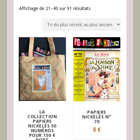
T
Affichage de 21–40 sur 91 résultats
r
i
é
d
u
p
l
u
s
r
é
c
e
n
LA
PAPIERS
t
COLLECTION
NICKELÉS N°
PAPIERS
70
a
NICKELÉS 50
8
€
u
NUMÉROS
POUR 150 €
p
PORT