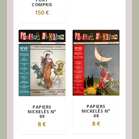
l
COMPRIS
u
150
€
s
a
n
c
i
e
n
PAPIERS
PAPIERS
NICKELÉS N°
NICKELÉS N°
68
69
8
€
8
€